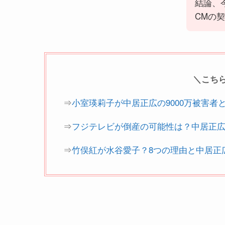
結論、
CMの
＼こち
⇒
小室瑛莉子が中居正広の9000万被害者
⇒
フジテレビが倒産の可能性は？中居正
⇒
竹俣紅が水谷愛子？8つの理由と中居正