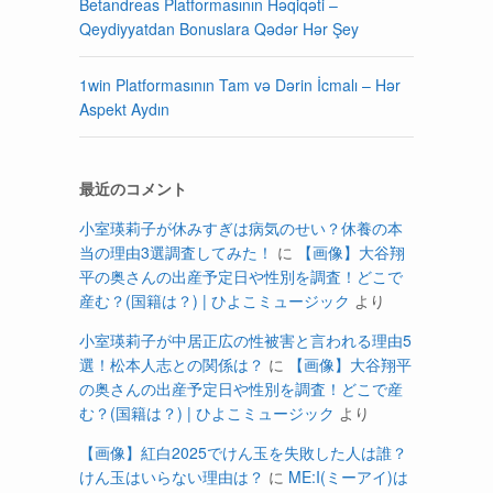
Betandreas Platformasının Həqiqəti –
Qeydiyyatdan Bonuslara Qədər Hər Şey
1win Platformasının Tam və Dərin İcmalı – Hər
Aspekt Aydın
最近のコメント
小室瑛莉子が休みすぎは病気のせい？休養の本
当の理由3選調査してみた！
に
【画像】大谷翔
平の奥さんの出産予定日や性別を調査！どこで
う
産む？(国籍は？) | ひよこミュージック
より
小室瑛莉子が中居正広の性被害と言われる理由5
選！松本人志との関係は？
に
【画像】大谷翔平
の奥さんの出産予定日や性別を調査！どこで産
む？(国籍は？) | ひよこミュージック
より
【画像】紅白2025でけん玉を失敗した人は誰？
けん玉はいらない理由は？
に
ME:I(ミーアイ)は