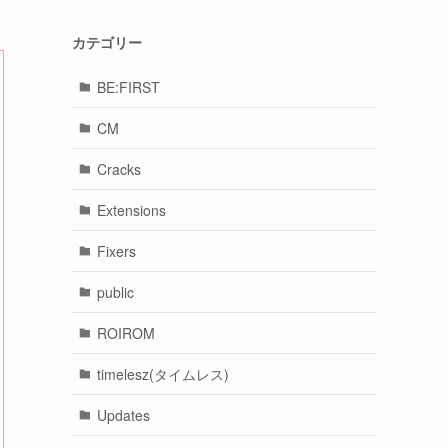
カテゴリー
BE:FIRST
CM
Cracks
Extensions
Fixers
public
ROIROM
timelesz(タイムレス)
Updates