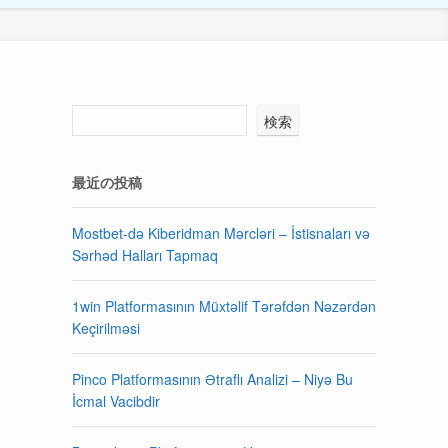
検索
最近の投稿
Mostbet-də Kiberidman Mərcləri – İstisnaları və
Sərhəd Halları Tapmaq
1win Platformasının Müxtəlif Tərəfdən Nəzərdən
Keçirilməsi
Pinco Platformasının Ətraflı Analizi – Niyə Bu
İcmal Vacibdir