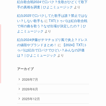
紅白歌合戦2024で口パク？生歌がひどくて歌下
手の真相を調査 | ひよこミュージック
より
紅白2025で口パクしてた歌手は誰？禁止ではな
い？しない歌手も
に
TXT(トゥバ)は紅白歌合戦
で何の曲を歌う？なぜ出場が決定したの？ | ひ
よこミュージック
より
紅白2024伊藤がチマチョゴリ風で炎上？ドレス
の値段やブランドまとめ！
に
【2024】TXT(ト
ゥバ)は紅白で口パクでひどい？みんなの評価
は？ | ひよこミュージック
より
アーカイブ
2026年7月
2026年6月
2025年12月