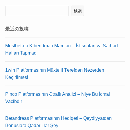
検索
最近の投稿
Mostbet-də Kiberidman Mərcləri – İstisnaları və Sərhəd
Halları Tapmaq
1win Platformasının Müxtəlif Tərəfdən Nəzərdən
Keçirilməsi
Pinco Platformasının Ətraflı Analizi – Niyə Bu İcmal
Vacibdir
Betandreas Platformasının Həqiqəti – Qeydiyyatdan
Bonuslara Qədər Hər Şey