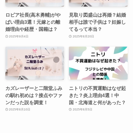
ロピア社長(高木勇輔)がや
見取り図盛山は再婚？結婚
ばい理由3選！元嫁との離
相手は誰で子供は？妊娠し
婚理由や経歴・国籍は？
てるって本当？
2025年9月4日
2025年8月20日
カズレーザーと二階堂ふみ
ニトリの不買運動はなぜ起
の馴れ初めは？接点やファ
きた？炎上理由4選！中
ンだった説を調査！
国・北海道と何があった？
2025年8月10日
2025年8月5日