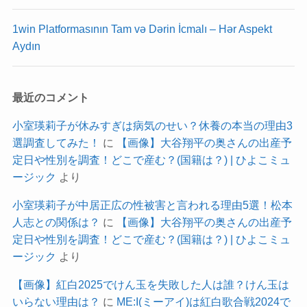
1win Platformasının Tam və Dərin İcmalı – Hər Aspekt
Aydın
最近のコメント
小室瑛莉子が休みすぎは病気のせい？休養の本当の理由3
選調査してみた！
に
【画像】大谷翔平の奥さんの出産予
定日や性別を調査！どこで産む？(国籍は？) | ひよこミュ
ージック
より
小室瑛莉子が中居正広の性被害と言われる理由5選！松本
人志との関係は？
に
【画像】大谷翔平の奥さんの出産予
定日や性別を調査！どこで産む？(国籍は？) | ひよこミュ
ージック
より
【画像】紅白2025でけん玉を失敗した人は誰？けん玉は
いらない理由は？
に
ME:I(ミーアイ)は紅白歌合戦2024で