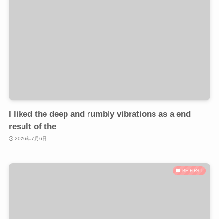
I liked the deep and rumbly vibrations as a end
result of the
2026年7月6日
BE:FIRST