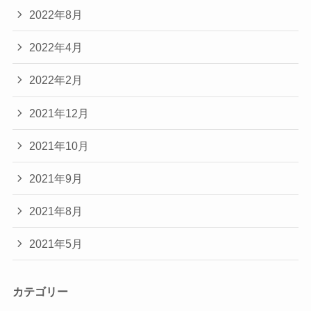
2022年8月
2022年4月
2022年2月
2021年12月
2021年10月
2021年9月
2021年8月
2021年5月
カテゴリー