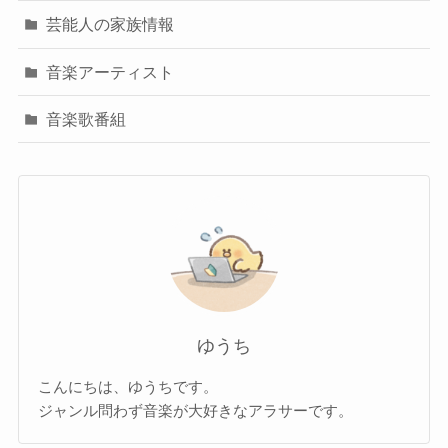
芸能人の家族情報
音楽アーティスト
音楽歌番組
ゆうち
こんにちは、ゆうちです。
ジャンル問わず音楽が大好きなアラサーです。