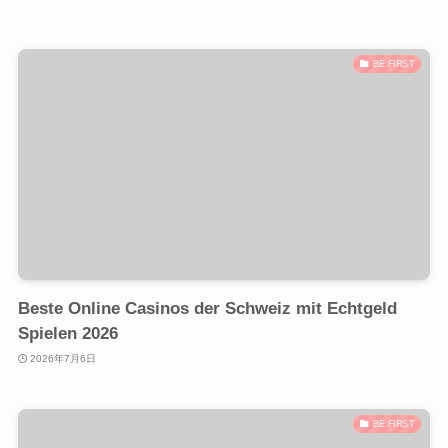
BE:FIRST
Beste Online Casinos der Schweiz mit Echtgeld
Spielen 2026
2026年7月6日
BE:FIRST