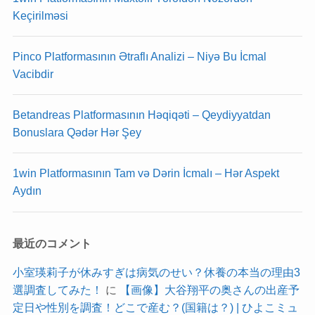
Keçirilməsi
Pinco Platformasının Ətraflı Analizi – Niyə Bu İcmal
Vacibdir
Betandreas Platformasının Həqiqəti – Qeydiyyatdan
Bonuslara Qədər Hər Şey
1win Platformasının Tam və Dərin İcmalı – Hər Aspekt
Aydın
最近のコメント
小室瑛莉子が休みすぎは病気のせい？休養の本当の理由3
選調査してみた！
に
【画像】大谷翔平の奥さんの出産予
定日や性別を調査！どこで産む？(国籍は？) | ひよこミュ