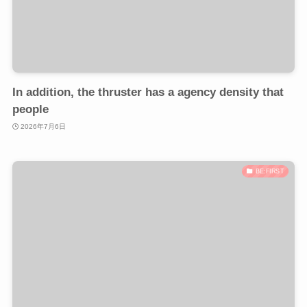
In addition, the thruster has a agency density that
people
2026年7月6日
BE:FIRST