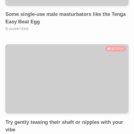
Some single-use male masturbators like the Tenga
Easy Beat Egg
2026年7月6日
BE:FIRST
Try gently teasing their shaft or nipples with your
vibe