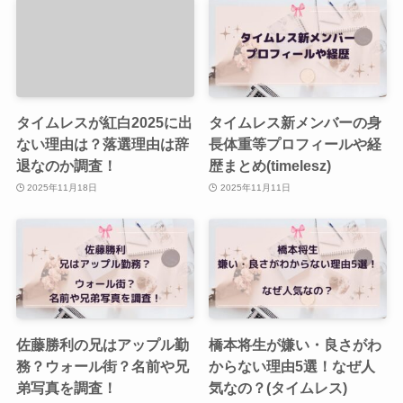
タイムレスが紅白2025に出
タイムレス新メンバーの身
ない理由は？落選理由は辞
長体重等プロフィールや経
退なのか調査！
歴まとめ(timelesz)
2025年11月18日
2025年11月11日
佐藤勝利の兄はアップル勤
橋本将生が嫌い・良さがわ
務？ウォール街？名前や兄
からない理由5選！なぜ人
弟写真を調査！
気なの？(タイムレス)