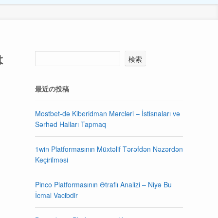
は
検索
最近の投稿
Mostbet-də Kiberidman Mərcləri – İstisnaları və
Sərhəd Halları Tapmaq
1win Platformasının Müxtəlif Tərəfdən Nəzərdən
Keçirilməsi
Pinco Platformasının Ətraflı Analizi – Niyə Bu
İcmal Vacibdir