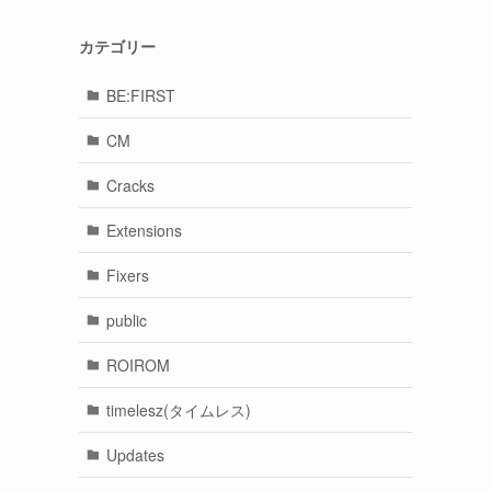
カテゴリー
BE:FIRST
CM
Cracks
Extensions
Fixers
public
ROIROM
timelesz(タイムレス)
Updates