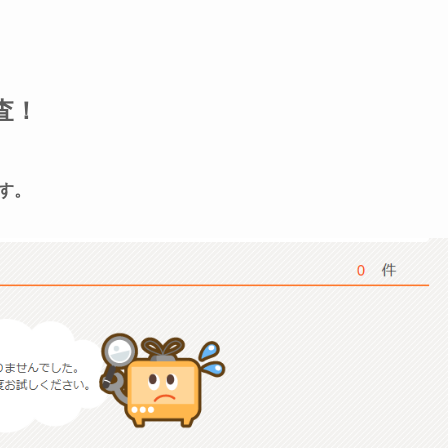
査！
す。