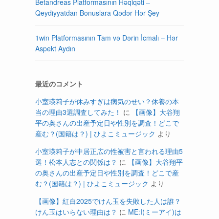
Betandreas Platformasının Həqiqəti –
Qeydiyyatdan Bonuslara Qədər Hər Şey
1win Platformasının Tam və Dərin İcmalı – Hər
Aspekt Aydın
最近のコメント
。
小室瑛莉子が休みすぎは病気のせい？休養の本
当の理由3選調査してみた！
に
【画像】大谷翔
平の奥さんの出産予定日や性別を調査！どこで
産む？(国籍は？) | ひよこミュージック
より
小室瑛莉子が中居正広の性被害と言われる理由5
選！松本人志との関係は？
に
【画像】大谷翔平
の奥さんの出産予定日や性別を調査！どこで産
む？(国籍は？) | ひよこミュージック
より
【画像】紅白2025でけん玉を失敗した人は誰？
けん玉はいらない理由は？
に
ME:I(ミーアイ)は