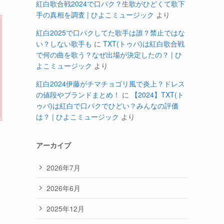
紅白歌合戦2024で口パク？生歌がひどくて歌下
手の真相を調査 | ひよこミュージック
より
紅白2025で口パクしてた歌手は誰？禁止ではな
い？しない歌手も
に
TXT(トゥバ)は紅白歌合戦
で何の曲を歌う？なぜ出場が決定したの？ | ひ
よこミュージック
より
紅白2024伊藤がチマチョゴリ風で炎上？ドレス
の値段やブランドまとめ！
に
【2024】TXT(ト
ゥバ)は紅白で口パクでひどい？みんなの評価
は？ | ひよこミュージック
より
アーカイブ
2026年7月
2026年6月
2025年12月