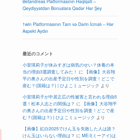
Betandreas Platformasının Həqiqəti –
Qeydiyyatdan Bonuslara Qədər Hər Şey
1win Platformasının Tam və Dərin İcmalı – Hər
Aspekt Aydın
最近のコメント
小室瑛莉子が休みすぎは病気のせい？休養の本
当の理由3選調査してみた！
に
【画像】大谷翔
平の奥さんの出産予定日や性別を調査！どこで
産む？(国籍は？) | ひよこミュージック
より
小室瑛莉子が中居正広の性被害と言われる理由5
選！松本人志との関係は？
に
【画像】大谷翔平
の奥さんの出産予定日や性別を調査！どこで産
む？(国籍は？) | ひよこミュージック
より
【画像】紅白2025でけん玉を失敗した人は誰？
けん玉はいらない理由は？
に
ME:I(ミーアイ)は