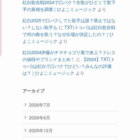
紅白歌合戦2024で口パク？生歌がひどくて歌下
手の真相を調査 | ひよこミュージック
より
紅白2025で口パクしてた歌手は誰？禁止ではな
い？しない歌手も
に
TXT(トゥバ)は紅白歌合戦
で何の曲を歌う？なぜ出場が決定したの？ | ひ
よこミュージック
より
紅白2024伊藤がチマチョゴリ風で炎上？ドレス
の値段やブランドまとめ！
に
【2024】TXT(ト
ゥバ)は紅白で口パクでひどい？みんなの評価
は？ | ひよこミュージック
より
アーカイブ
2026年7月
2026年6月
2025年12月