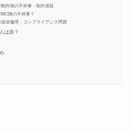
②制作側の不祥事・制作遅延
MC陣の不祥事？
④放送倫理・コンプライアンス問題
る人は誰？
とめ