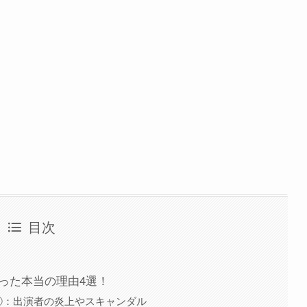
目次
わった本当の理由4選！
①：出演者の炎上やスキャンダル