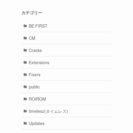
カテゴリー
BE:FIRST
CM
Cracks
Extensions
Fixers
public
ROIROM
timelesz(タイムレス)
Updates