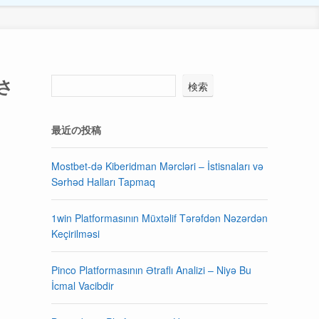
さ
検索
最近の投稿
Mostbet-də Kiberidman Mərcləri – İstisnaları və
Sərhəd Halları Tapmaq
1win Platformasının Müxtəlif Tərəfdən Nəzərdən
Keçirilməsi
Pinco Platformasının Ətraflı Analizi – Niyə Bu
İcmal Vacibdir