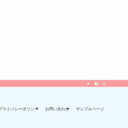
プライバシーポリシー
お問い合わせ
サンプルページ