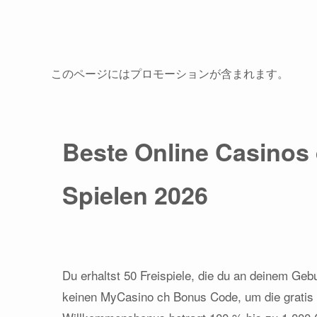
このページにはプロモーションが含まれます。
Beste Online Casinos 
Spielen 2026
Du erhaltst 50 Freispiele, die du an deinem Geb
keinen MyCasino ch Bonus Code, um die gratis