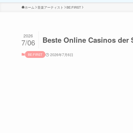
ホーム
音楽アーティスト
BE:FIRST
2026
Beste Online Casinos der 
7/06
BE:FIRST
2026年7月6日