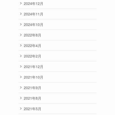
2024年12月
2024年11月
2024年10月
2022年8月
2022年4月
2022年2月
2021年12月
2021年10月
2021年9月
2021年8月
2021年5月