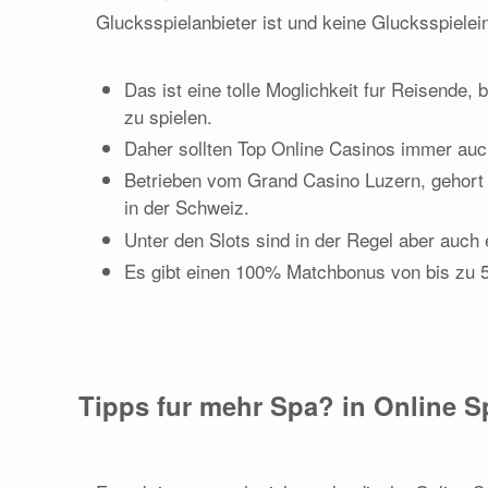
Glucksspielanbieter ist und keine Glucksspielein
Das ist eine tolle Moglichkeit fur Reisende,
zu spielen.
Daher sollten Top Online Casinos immer auc
Betrieben vom Grand Casino Luzern, gehort 
in der Schweiz.
Unter den Slots sind in der Regel aber auch
Es gibt einen 100% Matchbonus von bis zu 55
Tipps fur mehr Spa? in Online S