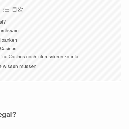
目次
al?
smethoden
elbanken
 Casinos
ine Casinos noch interessieren konnte
ie wissen mussen
egal?