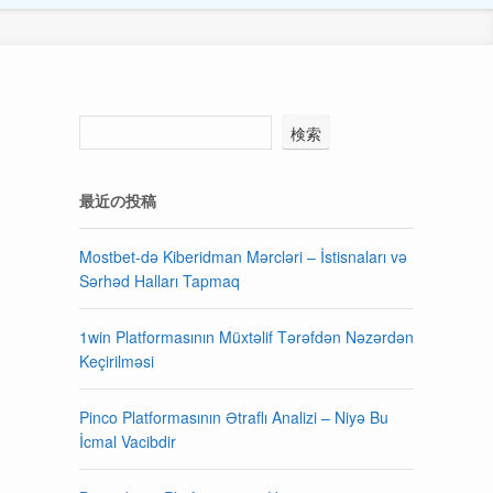
検索
最近の投稿
Mostbet-də Kiberidman Mərcləri – İstisnaları və
Sərhəd Halları Tapmaq
1win Platformasının Müxtəlif Tərəfdən Nəzərdən
Keçirilməsi
Pinco Platformasının Ətraflı Analizi – Niyə Bu
İcmal Vacibdir