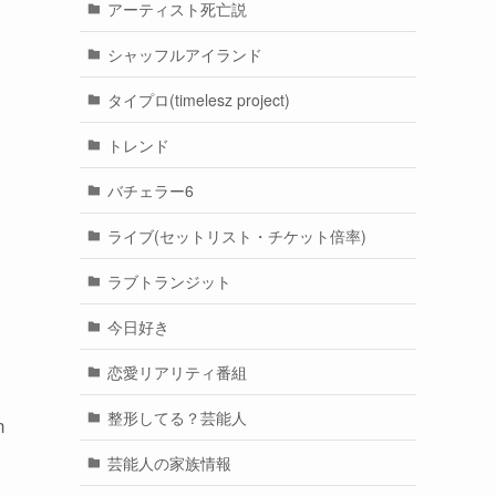
アーティスト死亡説
シャッフルアイランド
タイプロ(timelesz project)
トレンド
バチェラー6
ライブ(セットリスト・チケット倍率)
ラブトランジット
今日好き
恋愛リアリティ番組
整形してる？芸能人
n
芸能人の家族情報