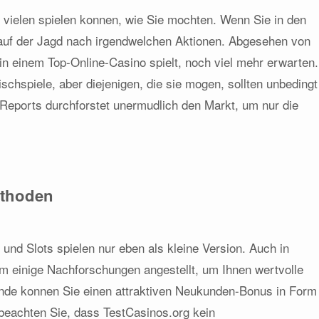
o vielen spielen konnen, wie Sie mochten. Wenn Sie in den
 auf der Jagd nach irgendwelchen Aktionen. Abgesehen von
n einem Top-Online-Casino spielt, noch viel mehr erwarten.
schspiele, aber diejenigen, die sie mogen, sollten unbedingt
 Reports durchforstet unermudlich den Markt, um nur die
ethoden
und Slots spielen nur eben als kleine Version. Auch in
m einige Nachforschungen angestellt, um Ihnen wertvolle
unde konnen Sie einen attraktiven Neukunden-Bonus in Form
e beachten Sie, dass TestCasinos.org kein