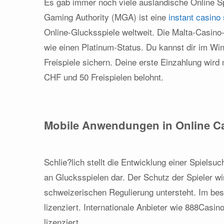
Es gab immer noch viele auslandische Online Sp
Gaming Authority (MGA) ist eine
instant casino
Online-Glucksspiele weltweit. Die Malta-Casin
wie einen Platinum-Status. Du kannst dir im W
Freispiele sichern. Deine erste Einzahlung wi
CHF und 50 Freispielen belohnt.
Mobile Anwendungen in Online C
Schlie?lich stellt die Entwicklung einer Spielsu
an Glucksspielen dar. Der Schutz der Spieler wir
schweizerischen Regulierung untersteht. Im bes
lizenziert. Internationale Anbieter wie 888Casi
lizenziert.