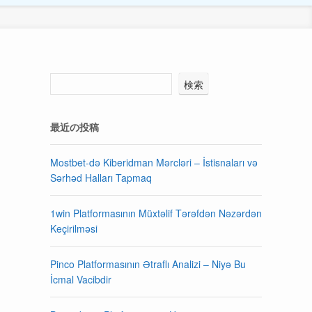
・
検索
最近の投稿
Mostbet-də Kiberidman Mərcləri – İstisnaları və
Sərhəd Halları Tapmaq
1win Platformasının Müxtəlif Tərəfdən Nəzərdən
Keçirilməsi
Pinco Platformasının Ətraflı Analizi – Niyə Bu
İcmal Vacibdir