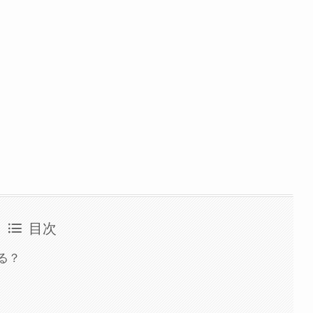
目次
る？