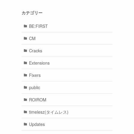
カテゴリー
BE:FIRST
CM
Cracks
Extensions
Fixers
public
ROIROM
timelesz(タイムレス)
Updates