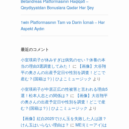
Betandreas Platformasının Həqiqəti –
Qeydiyyatdan Bonuslara Qədər Hər Şey
1win Platformasının Tam və Dərin İcmalı – Hər
Aspekt Aydın
最近のコメント
小室瑛莉子が休みすぎは病気のせい？休養の本
当の理由3選調査してみた！
に
【画像】大谷翔
平の奥さんの出産予定日や性別を調査！どこで
産む？(国籍は？) | ひよこミュージック
より
小室瑛莉子が中居正広の性被害と言われる理由5
選！松本人志との関係は？
に
【画像】大谷翔平
の奥さんの出産予定日や性別を調査！どこで産
む？(国籍は？) | ひよこミュージック
より
【画像】紅白2025でけん玉を失敗した人は誰？
けん玉はいらない理由は？
に
ME:I(ミーアイ)は