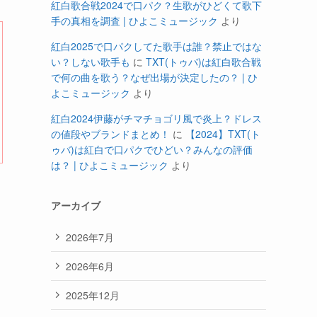
紅白歌合戦2024で口パク？生歌がひどくて歌下
手の真相を調査 | ひよこミュージック
より
紅白2025で口パクしてた歌手は誰？禁止ではな
い？しない歌手も
に
TXT(トゥバ)は紅白歌合戦
で何の曲を歌う？なぜ出場が決定したの？ | ひ
よこミュージック
より
紅白2024伊藤がチマチョゴリ風で炎上？ドレス
の値段やブランドまとめ！
に
【2024】TXT(ト
ゥバ)は紅白で口パクでひどい？みんなの評価
は？ | ひよこミュージック
より
アーカイブ
2026年7月
2026年6月
2025年12月