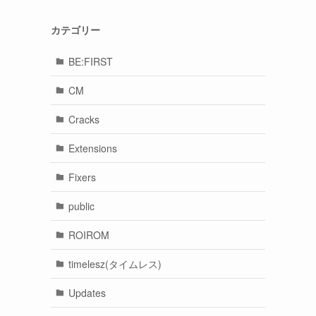
カテゴリー
BE:FIRST
CM
Cracks
Extensions
Fixers
public
ROIROM
timelesz(タイムレス)
Updates