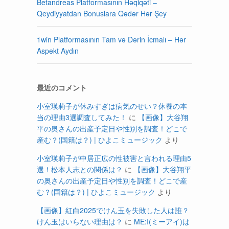
Betandreas Platformasının Həqiqəti –
Qeydiyyatdan Bonuslara Qədər Hər Şey
1win Platformasının Tam və Dərin İcmalı – Hər
Aspekt Aydın
最近のコメント
小室瑛莉子が休みすぎは病気のせい？休養の本
当の理由3選調査してみた！
に
【画像】大谷翔
平の奥さんの出産予定日や性別を調査！どこで
産む？(国籍は？) | ひよこミュージック
より
小室瑛莉子が中居正広の性被害と言われる理由5
選！松本人志との関係は？
に
【画像】大谷翔平
の奥さんの出産予定日や性別を調査！どこで産
む？(国籍は？) | ひよこミュージック
より
【画像】紅白2025でけん玉を失敗した人は誰？
けん玉はいらない理由は？
に
ME:I(ミーアイ)は