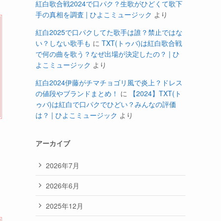
紅白歌合戦2024で口パク？生歌がひどくて歌下
手の真相を調査 | ひよこミュージック
より
紅白2025で口パクしてた歌手は誰？禁止ではな
い？しない歌手も
に
TXT(トゥバ)は紅白歌合戦
で何の曲を歌う？なぜ出場が決定したの？ | ひ
よこミュージック
より
紅白2024伊藤がチマチョゴリ風で炎上？ドレス
の値段やブランドまとめ！
に
【2024】TXT(ト
ゥバ)は紅白で口パクでひどい？みんなの評価
は？ | ひよこミュージック
より
アーカイブ
2026年7月
2026年6月
2025年12月