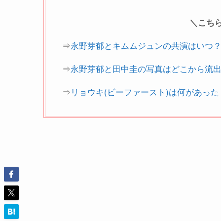
＼こち
⇒
永野芽郁とキムムジュンの共演はいつ
⇒
永野芽郁と田中圭の写真はどこから流出
⇒
リョウキ(ビーファースト)は何があっ