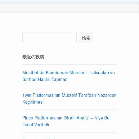
検索
最近の投稿
Mostbet-də Kiberidman Mərcləri – İstisnaları və
Sərhəd Halları Tapmaq
1win Platformasının Müxtəlif Tərəfdən Nəzərdən
Keçirilməsi
Pinco Platformasının Ətraflı Analizi – Niyə Bu
İcmal Vacibdir