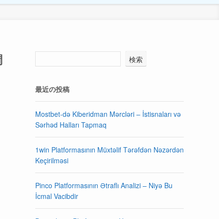
調
検索
最近の投稿
Mostbet-də Kiberidman Mərcləri – İstisnaları və
Sərhəd Halları Tapmaq
1win Platformasının Müxtəlif Tərəfdən Nəzərdən
Keçirilməsi
Pinco Platformasının Ətraflı Analizi – Niyə Bu
İcmal Vacibdir