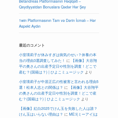
Betandreas Platformasının Həqiqəti –
Qeydiyyatdan Bonuslara Qədər Hər Şey
1win Platformasının Tam və Dərin İcmalı – Hər
Aspekt Aydın
最近のコメント
小室瑛莉子が休みすぎは病気のせい？休養の本
当の理由3選調査してみた！
に
【画像】大谷翔
平の奥さんの出産予定日や性別を調査！どこで
産む？(国籍は？) | ひよこミュージック
より
小室瑛莉子が中居正広の性被害と言われる理由5
選！松本人志との関係は？
に
【画像】大谷翔平
の奥さんの出産予定日や性別を調査！どこで産
む？(国籍は？) | ひよこミュージック
より
【画像】紅白2025でけん玉を失敗した人は誰？
けん玉はいらない理由は？
に
ME:I(ミーアイ)は