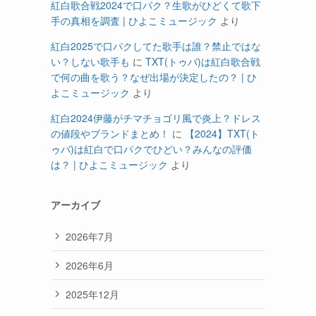
紅白歌合戦2024で口パク？生歌がひどくて歌下
手の真相を調査 | ひよこミュージック
より
紅白2025で口パクしてた歌手は誰？禁止ではな
い？しない歌手も
に
TXT(トゥバ)は紅白歌合戦
で何の曲を歌う？なぜ出場が決定したの？ | ひ
よこミュージック
より
紅白2024伊藤がチマチョゴリ風で炎上？ドレス
の値段やブランドまとめ！
に
【2024】TXT(ト
ゥバ)は紅白で口パクでひどい？みんなの評価
は？ | ひよこミュージック
より
アーカイブ
2026年7月
2026年6月
2025年12月