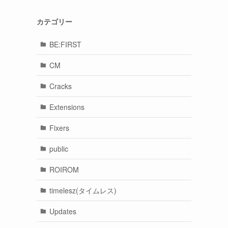
カテゴリー
BE:FIRST
CM
Cracks
Extensions
Fixers
public
ROIROM
timelesz(タイムレス)
Updates