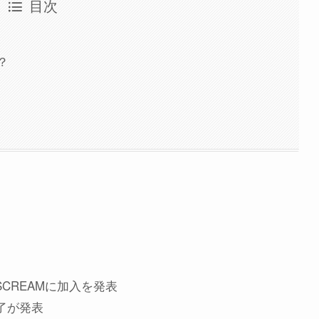
目次
？
 SCREAMに加入を発表
終了が発表