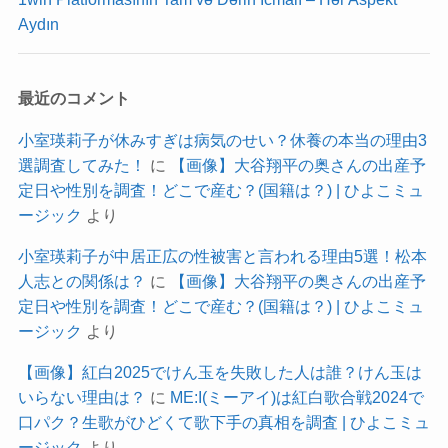
Aydın
最近のコメント
小室瑛莉子が休みすぎは病気のせい？休養の本当の理由3
選調査してみた！
に
【画像】大谷翔平の奥さんの出産予
定日や性別を調査！どこで産む？(国籍は？) | ひよこミュ
ージック
より
小室瑛莉子が中居正広の性被害と言われる理由5選！松本
人志との関係は？
に
【画像】大谷翔平の奥さんの出産予
定日や性別を調査！どこで産む？(国籍は？) | ひよこミュ
ージック
より
【画像】紅白2025でけん玉を失敗した人は誰？けん玉は
いらない理由は？
に
ME:I(ミーアイ)は紅白歌合戦2024で
口パク？生歌がひどくて歌下手の真相を調査 | ひよこミュ
ージック
より