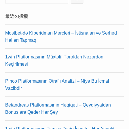
最近の投稿
Mostbet-də Kiberidman Mərcləri – İstisnaları və Sərhəd
Halları Tapmaq
1win Platformasının Müxtəlif Tərəfdən Nəzərdən
Keçirilməsi
Pinco Platformasının Ətraflı Analizi – Niyə Bu İcmal
Vacibdir
Betandreas Platformasının Həqiqəti – Qeydiyyatdan
Bonuslara Qədər Hər Şey
1win Platformasının Tam və Dərin İcmalı – Hər Aspekt