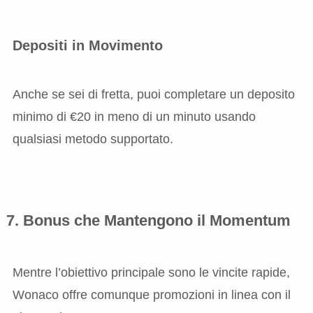
Depositi in Movimento
Anche se sei di fretta, puoi completare un deposito
minimo di €20 in meno di un minuto usando
qualsiasi metodo supportato.
7. Bonus che Mantengono il Momentum
Mentre l’obiettivo principale sono le vincite rapide,
Wonaco offre comunque promozioni in linea con il