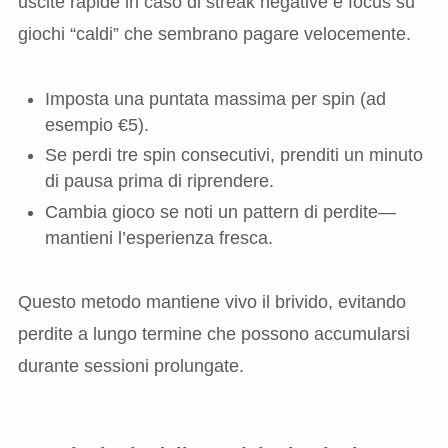
uscite rapide in caso di streak negative e focus su
giochi “caldi” che sembrano pagare velocemente.
Imposta una puntata massima per spin (ad
esempio €5).
Se perdi tre spin consecutivi, prenditi un minuto
di pausa prima di riprendere.
Cambia gioco se noti un pattern di perdite—
mantieni l’esperienza fresca.
Questo metodo mantiene vivo il brivido, evitando
perdite a lungo termine che possono accumularsi
durante sessioni prolungate.