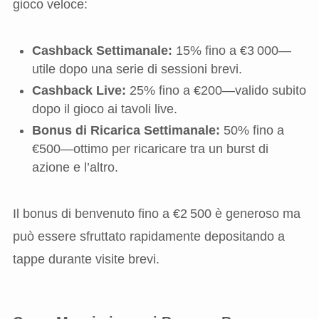
gioco veloce:
Cashback Settimanale:
15% fino a €3 000—
utile dopo una serie di sessioni brevi.
Cashback Live:
25% fino a €200—valido subito
dopo il gioco ai tavoli live.
Bonus di Ricarica Settimanale:
50% fino a
€500—ottimo per ricaricare tra un burst di
azione e l’altro.
Il bonus di benvenuto fino a €2 500 è generoso ma
può essere sfruttato rapidamente depositando a
tappe durante visite brevi.