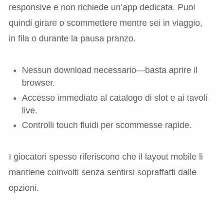
responsive e non richiede un’app dedicata. Puoi
quindi girare o scommettere mentre sei in viaggio,
in fila o durante la pausa pranzo.
Nessun download necessario—basta aprire il
browser.
Accesso immediato al catalogo di slot e ai tavoli
live.
Controlli touch fluidi per scommesse rapide.
I giocatori spesso riferiscono che il layout mobile li
mantiene coinvolti senza sentirsi sopraffatti dalle
opzioni.