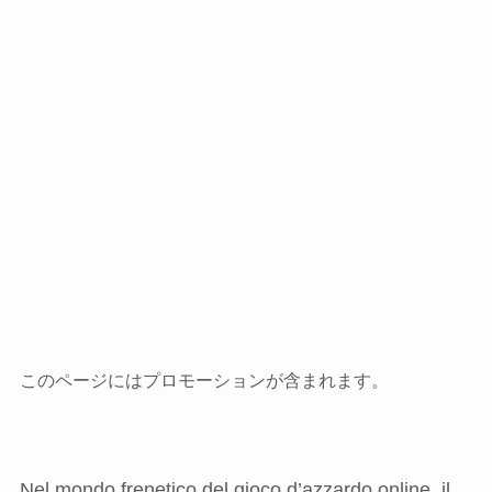
このページにはプロモーションが含まれます。
Nel mondo frenetico del gioco d’azzardo online, il