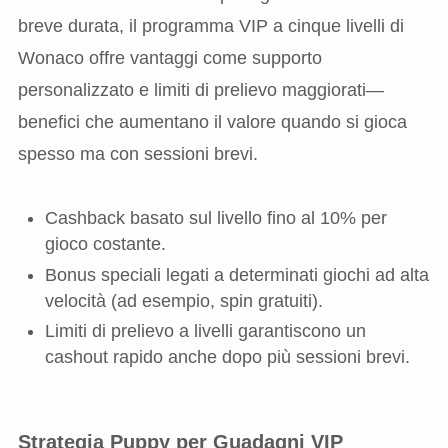
breve durata, il programma VIP a cinque livelli di
Wonaco offre vantaggi come supporto
personalizzato e limiti di prelievo maggiorati—
benefici che aumentano il valore quando si gioca
spesso ma con sessioni brevi.
Cashback basato sul livello fino al 10% per
gioco costante.
Bonus speciali legati a determinati giochi ad alta
velocità (ad esempio, spin gratuiti).
Limiti di prelievo a livelli garantiscono un
cashout rapido anche dopo più sessioni brevi.
Strategia Puppy per Guadagni VIP