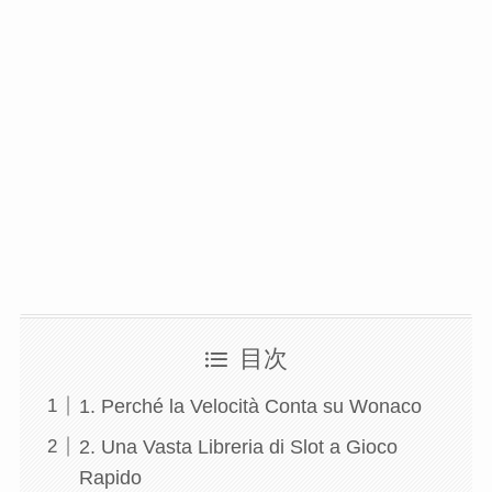
目次
1. Perché la Velocità Conta su Wonaco
2. Una Vasta Libreria di Slot a Gioco
Rapido