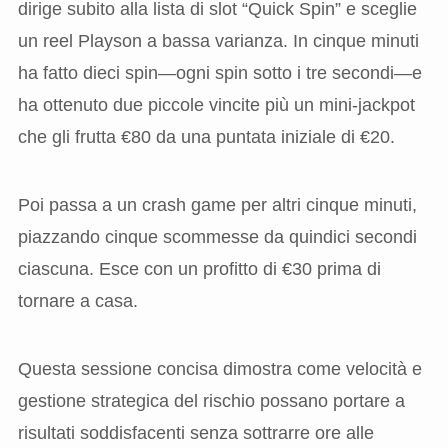
dirige subito alla lista di slot “Quick Spin” e sceglie
un reel Playson a bassa varianza. In cinque minuti
ha fatto dieci spin—ogni spin sotto i tre secondi—e
ha ottenuto due piccole vincite più un mini‑jackpot
che gli frutta €80 da una puntata iniziale di €20.
Poi passa a un crash game per altri cinque minuti,
piazzando cinque scommesse da quindici secondi
ciascuna. Esce con un profitto di €30 prima di
tornare a casa.
Questa sessione concisa dimostra come velocità e
gestione strategica del rischio possano portare a
risultati soddisfacenti senza sottrarre ore alle