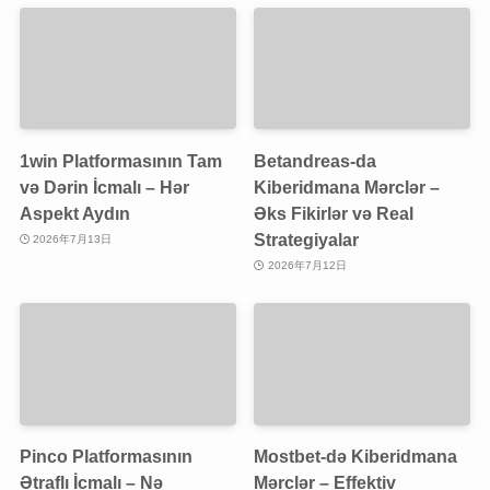
1win Platformasının Tam
Betandreas-da
və Dərin İcmalı – Hər
Kiberidmana Mərclər –
Aspekt Aydın
Əks Fikirlər və Real
Strategiyalar
2026年7月13日
2026年7月12日
Pinco Platformasının
Mostbet-də Kiberidmana
Ətraflı İcmalı – Nə
Mərclər – Effektiv