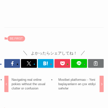
BE:FIRST
よかったらシェアしてね！
Navigating real online
Mostbet platforması - Yeni
pokies without the usual
başlayanların ən çox etdiyi
clutter or confusion
səhvlər