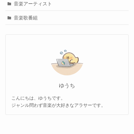
音楽アーティスト
音楽歌番組
ゆうち
こんにちは、ゆうちです。
ジャンル問わず音楽が大好きなアラサーです。