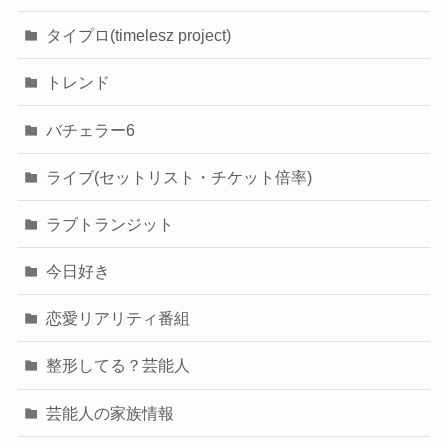
タイプロ(timelesz project)
トレンド
バチェラー6
ライブ(セットリスト・チケット倍率)
ラブトランジット
今日好き
恋愛リアリティ番組
整形してる？芸能人
芸能人の家族情報