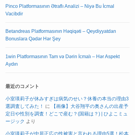
Pinco Platformasının Ətraflı Analizi – Niyə Bu İcmal
Vacibdir
Betandreas Platformasının Həqiqəti – Qeydiyyatdan
Bonuslara Qədər Hər Şey
1win Platformasının Tam və Dərin İcmalı – Hər Aspekt
Aydın
最近のコメント
小室瑛莉子が休みすぎは病気のせい？休養の本当の理由3
選調査してみた！
に
【画像】大谷翔平の奥さんの出産予
定日や性別を調査！どこで産む？(国籍は？) | ひよこミュ
ージック
より
小室瑛莉子が中居正広の性被害と言われる理由5選！松本