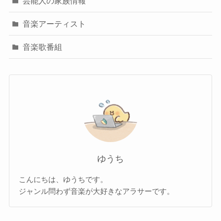
芸能人の家族情報
音楽アーティスト
音楽歌番組
ゆうち
こんにちは、ゆうちです。
ジャンル問わず音楽が大好きなアラサーです。