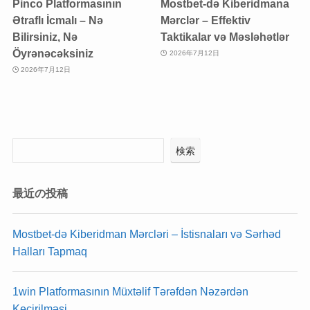
Pinco Platformasının
Mostbet-də Kiberidmana
Ətraflı İcmalı – Nə
Mərclər – Effektiv
Bilirsiniz, Nə
Taktikalar və Məsləhətlər
Öyrənəcəksiniz
2026年7月12日
2026年7月12日
検索
最近の投稿
Mostbet-də Kiberidman Mərcləri – İstisnaları və Sərhəd
Halları Tapmaq
1win Platformasının Müxtəlif Tərəfdən Nəzərdən
Keçirilməsi