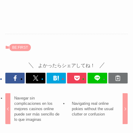
BE:FIRST
よかったらシェアしてね！
Navegar sin
complicaciones en los
Navigating real online
mejores casinos online
pokies without the usual
puede ser más sencillo de
clutter or confusion
lo que imaginas