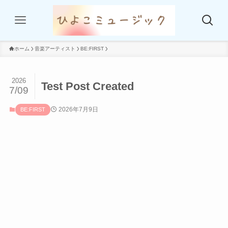
ホーム
音楽アーティスト
BE:FIRST
2026
Test Post Created
7/09
2026年7月9日
BE:FIRST