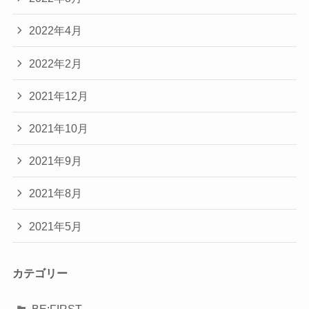
2022年4月
2022年2月
2021年12月
2021年10月
2021年9月
2021年8月
2021年5月
カテゴリー