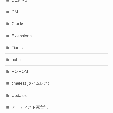
BE:FIRST
CM
Cracks
Extensions
Fixers
public
ROIROM
timelesz(タイムレス)
Updates
アーティスト死亡説