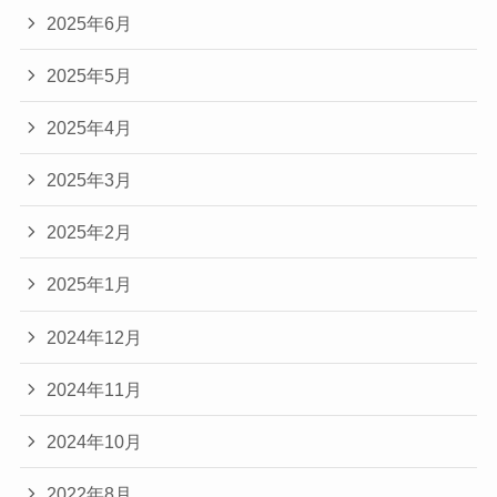
2025年6月
2025年5月
2025年4月
2025年3月
2025年2月
2025年1月
2024年12月
2024年11月
2024年10月
2022年8月