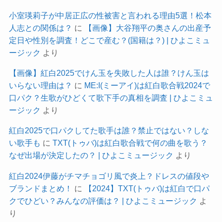
小室瑛莉子が中居正広の性被害と言われる理由5選！松本
人志との関係は？
に
【画像】大谷翔平の奥さんの出産予
定日や性別を調査！どこで産む？(国籍は？) | ひよこミュ
ージック
より
【画像】紅白2025でけん玉を失敗した人は誰？けん玉は
いらない理由は？
に
ME:I(ミーアイ)は紅白歌合戦2024で
口パク？生歌がひどくて歌下手の真相を調査 | ひよこミュ
ージック
より
紅白2025で口パクしてた歌手は誰？禁止ではない？しな
い歌手も
に
TXT(トゥバ)は紅白歌合戦で何の曲を歌う？
なぜ出場が決定したの？ | ひよこミュージック
より
紅白2024伊藤がチマチョゴリ風で炎上？ドレスの値段や
ブランドまとめ！
に
【2024】TXT(トゥバ)は紅白で口パ
クでひどい？みんなの評価は？ | ひよこミュージック
よ
り