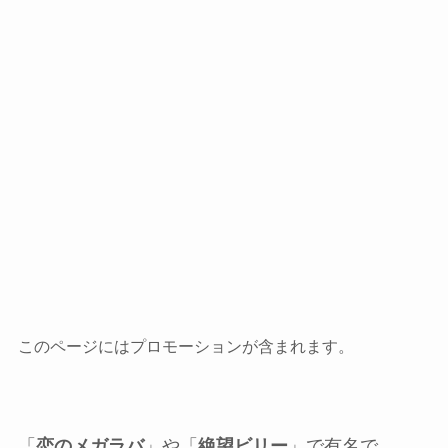
このページにはプロモーションが含まれます。
「
恋のメガラバ
」や「
絶望ビリー
」で有名で、