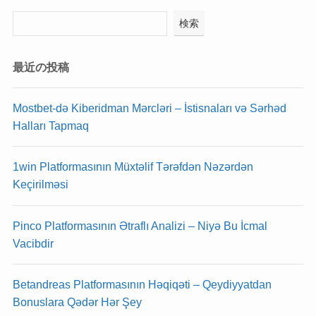
検索
最近の投稿
Mostbet-də Kiberidman Mərcləri – İstisnaları və Sərhəd
Halları Tapmaq
1win Platformasının Müxtəlif Tərəfdən Nəzərdən
Keçirilməsi
Pinco Platformasının Ətraflı Analizi – Niyə Bu İcmal
Vacibdir
Betandreas Platformasının Həqiqəti – Qeydiyyatdan
Bonuslara Qədər Hər Şey