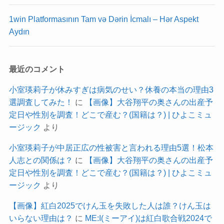
1win Platformasının Tam və Dərin İcmalı – Hər Aspekt
Aydın
最近のコメント
小室瑛莉子が休みすぎは病気のせい？休養の本当の理由3
選調査してみた！
に
【画像】大谷翔平の奥さんの出産予
定日や性別を調査！どこで産む？(国籍は？) | ひよこミュ
ージック
より
小室瑛莉子が中居正広の性被害と言われる理由5選！松本
人志との関係は？
に
【画像】大谷翔平の奥さんの出産予
定日や性別を調査！どこで産む？(国籍は？) | ひよこミュ
ージック
より
【画像】紅白2025でけん玉を失敗した人は誰？けん玉は
いらない理由は？
に
ME:I(ミーアイ)は紅白歌合戦2024で